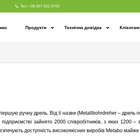
Тел: +38 067 452 0765
нас
Продукти
Технічна довідка
Клієнтам
ершую ручну дрель. Від її назви (Metallbohrdreher – дрель 
 підприємстві зайнято 2000 співробітників, з яких 1200 – в
езпечують доступність
високоякісних виробів Metabo майже у 