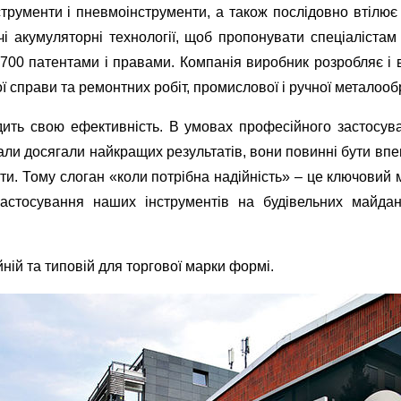
трументи і пневмоінструменти, а також послідовно втілює
чі акумуляторні технології, щоб пропонувати спеціаліста
ж 700 патентами і правами. Компанія
виробник розробляє і в
ї справи та ремонтних робіт, промислової і ручної
металооб
дить свою ефективність. В умовах професійного застосув
ли досягали найкращих результатів, вони повинні бути впев
яти.
Тому слоган «коли потрібна надійність» – це ключовий
застосування наших інструментів на
будівельних майдан
йній та типовій для торгової марки формі.