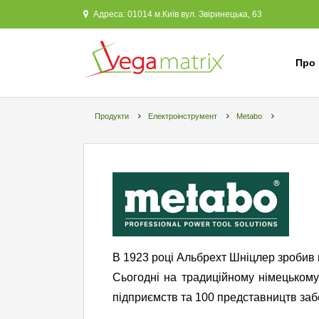
Адреса: 01014 м.Київ вул. Звіринецька, 63
Про 
Продукти
Електроінструмент
Metabo
Metabo
В 1923 році Альбрехт Шніцлер зробив п
Сьогодні на традиційному
німецькому
підприємств та 100 представництв заб