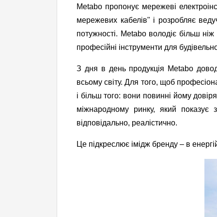
Metabo пропонує мережеві електроінс
мережевих кабелів" і розробляє
веду
потужності. Metabo володіє більш ні
професійні інструменти для будівельно
З дня в день продукція Metabo дово
всьому світу.
Для того, щоб професіона
і більш того: вони повинні йому довір
міжнародному ринку, який показує 
відповідально, реалістично.
Це підкреслює імідж бренду – в енергі